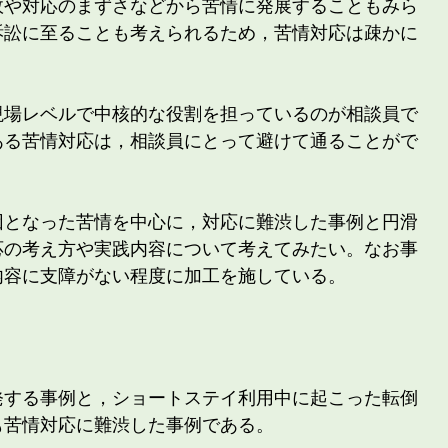
故や対応のまずさなどから苦情に発展することもみら
訴訟に至ることも考えられるため，苦情対応は疎かに
現場レベルで中核的な役割を担っているのが相談員で
ある苦情対応は，相談員にとって避けて通ることがで
因となった苦情を中心に，対応に難渋した事例と円滑
応の考え方や実践内容について考えてみたい。なお事
内容に支障がない程度に加工を施している。
発する事例と，ショートステイ利用中に起こった転倒
も苦情対応に難渋した事例である。