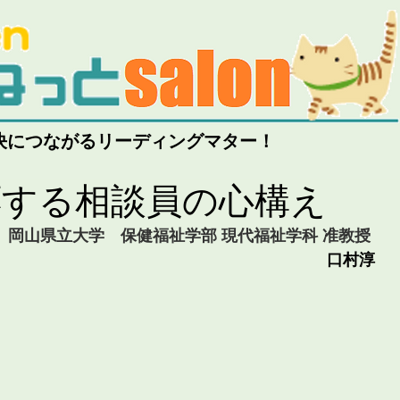
決につながるリーディングマター！
応する相談員の心構え
岡山県立大学　保健福祉学部 現代福祉学科 准教授
口村淳