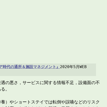
ア時代の通所＆施設マネジメント』
2020年5月WEB
接遇の悪さ，サービスに関する情報不足，設備面の不
ある。
特養）やショートステイでは転倒や誤嚥などのリスク