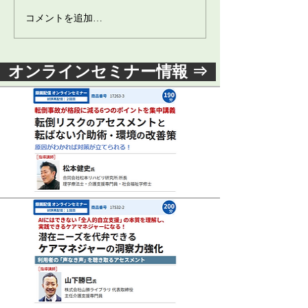
コメントを追加…
オンラインセミナー情報 ⇒
リハビリテーションを通じて「人
間らしさ」を取り戻す