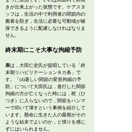
きが出来上がった状態です。ケアスタ
ッフは，生活の中で利用者の関節内の
癒着を防ぎ，生活に必要な可動域が確
保できるように配慮しなければなりま
せん。
終末期にこそ大事な拘縮予防
表
は，大田仁史氏が提唱している「終
末期リハビリテーション８カ条」で
す。「(4)著しい関節の変形拘縮の予
防」について大田氏は，進行した関節
拘縮の方が亡くなった時には，棺（ひ
つぎ）に入らないので，関節をハンマ
ーで叩いて壊すという事例を紹介して
います。懸命に生きた人の最期がその
ような結末でよいのか，と憤りを感じ
ずにはいられません。