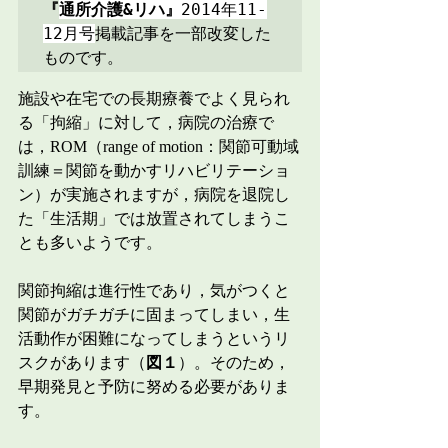
『
通所介護&リハ』
2014年11-
12月号
掲載記事を一部改変した
ものです。
施設や在宅での長期療養でよく見られ
る「拘縮」に対して，病院の治療で
は，ROM（range of motion：関節可動域
訓練＝関節を動かすリハビリテーショ
ン）が実施されますが，病院を退院し
た「生活期」では放置されてしまうこ
とも多いようです。
関節拘縮は進行性であり，気がつくと
関節がガチガチに固まってしまい，生
活動作が困難になってしまうというリ
スクがあります（
図１
）。そのため，
早期発見と予防に努める必要がありま
す。