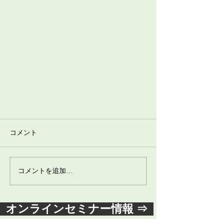
コメント
コメントを追加…
オンラインセミナー情報 ⇒
多職種で向き合う利用者・家族の