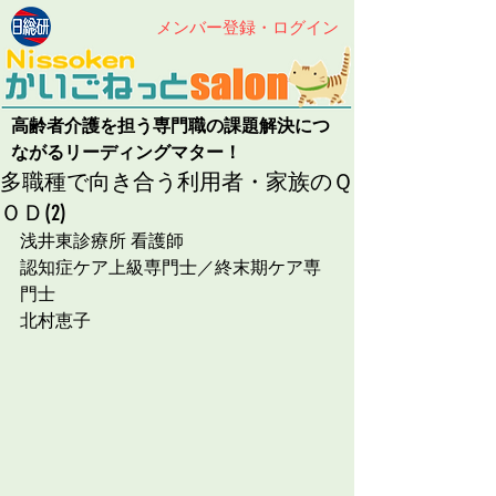
メンバー登録・ログイン
高齢者介護を担う専門職の課題解決につ
ながるリーディングマター！
多職種で向き合う利用者・家族のＱ
ＯＤ(2)
浅井東診療所 看護師
認知症ケア上級専門士／終末期ケア専
門士
北村恵子