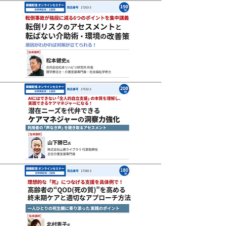
ＱＯＤ(1)